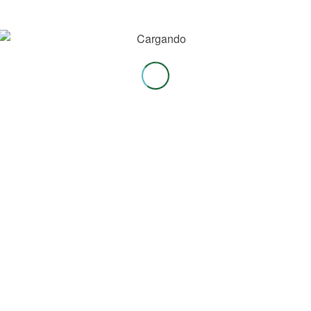
HAZ CLI
Una vez que hayas completa
mail la siguiente.
Conocenos