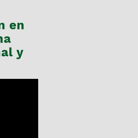
n en
na
al y