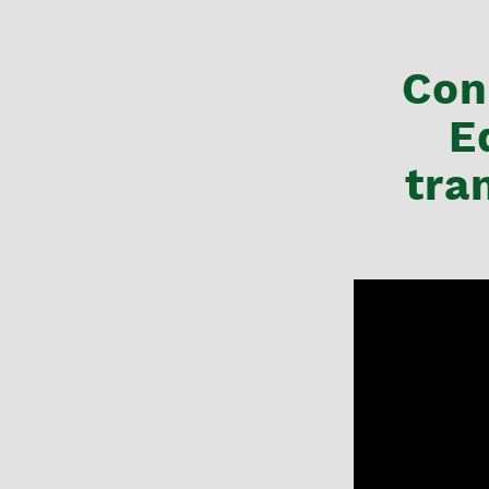
Con
E
tra